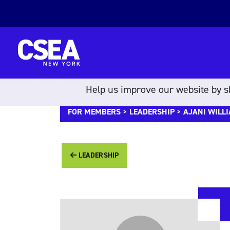
Skip to content
Help us improve our website by sh
FOR MEMBERS
>
LEADERSHIP
> AJANI WILL
LEADERSHIP