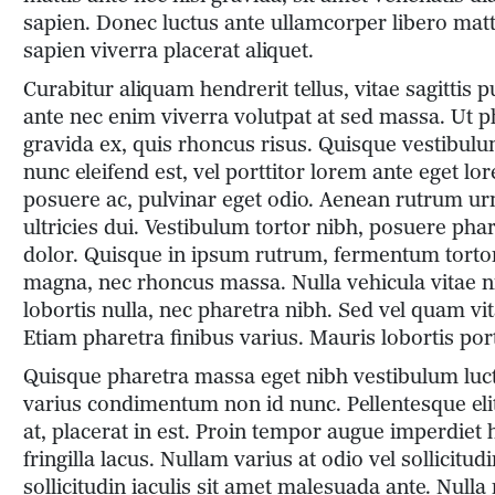
sapien. Donec luctus ante ullamcorper libero matt
sapien viverra placerat aliquet.
Curabitur aliquam hendrerit tellus, vitae sagittis
ante nec enim viverra volutpat at sed massa. Ut ph
gravida ex, quis rhoncus risus. Quisque vestibulum,
nunc eleifend est, vel porttitor lorem ante eget lo
posuere ac, pulvinar eget odio. Aenean rutrum 
ultricies dui. Vestibulum tortor nibh, posuere pha
dolor. Quisque in ipsum rutrum, fermentum tortor
magna, nec rhoncus massa. Nulla vehicula vitae n
lobortis nulla, nec pharetra nibh. Sed vel quam 
Etiam pharetra finibus varius. Mauris lobortis port
Quisque pharetra massa eget nibh vestibulum luct
varius condimentum non id nunc. Pellentesque elit 
at, placerat in est. Proin tempor augue imperdiet 
fringilla lacus. Nullam varius at odio vel sollicit
sollicitudin iaculis sit amet malesuada ante. Nulla 