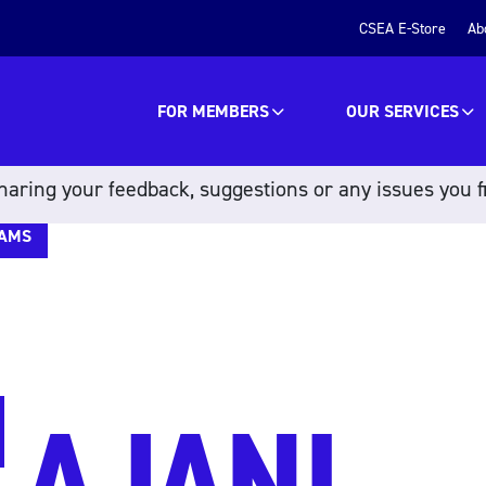
CSEA E-Store
Ab
FOR MEMBERS
OUR SERVICES
aring your feedback, suggestions or any issues you f
IAMS
AJANI