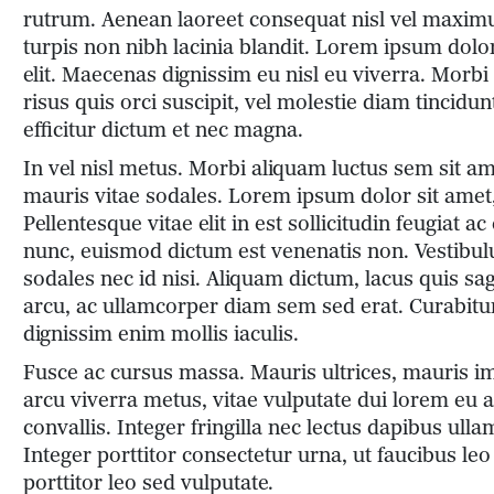
rutrum. Aenean laoreet consequat nisl vel maxim
turpis non nibh lacinia blandit. Lorem ipsum dolor
elit. Maecenas dignissim eu nisl eu viverra. Morbi 
risus quis orci suscipit, vel molestie diam tincidu
efficitur dictum et nec magna.
In vel nisl metus. Morbi aliquam luctus sem sit am
mauris vitae sodales. Lorem ipsum dolor sit amet, 
Pellentesque vitae elit in est sollicitudin feugiat 
nunc, euismod dictum est venenatis non. Vestibulu
sodales nec id nisi. Aliquam dictum, lacus quis sagi
arcu, ac ullamcorper diam sem sed erat. Curabitu
dignissim enim mollis iaculis.
Fusce ac cursus massa. Mauris ultrices, mauris im
arcu viverra metus, vitae vulputate dui lorem eu a
convallis. Integer fringilla nec lectus dapibus ull
Integer porttitor consectetur urna, ut faucibus l
porttitor leo sed vulputate.