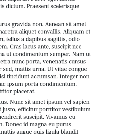
is dictum. Praesent scelerisque
 purus gravida non. Aenean sit amet
aretra aliquet convallis. Aliquam et
 tellus a dapibus sagittis, odio
rem. Cras lacus ante, suscipit nec
urna ut condimentum semper. Nam ut
retra nunc porta, venenatis cursus
 sed, mattis urna. Ut vitae congue
isl tincidunt accumsan. Integer non
vitae ipsum porta condimentum.
titor placerat.
us. Nunc sit amet ipsum vel sapien
justo, efficitur porttitor vestibulum
hendrerit suscipit. Vivamus eu
udin. Donec id magna eu purus
mattis augue quis ligula blandit