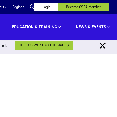
out
Regions
Login
Become CSEA Member
EDUCATION & TRAINING
NEWS & EVENTS
ind.
TELL US WHAT YOU THINK!